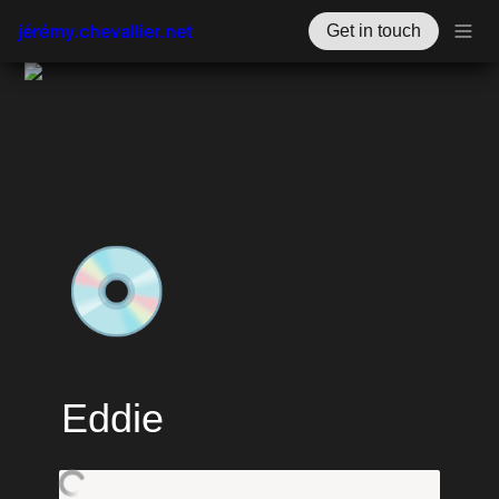
jérémy.chevallier.net
Get in touch
💿
Eddie